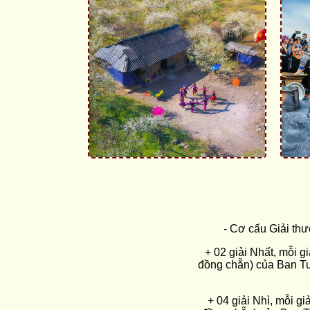
- Cơ cấu Giải th
+ 02 giải Nhất, mỗi 
đồng chẵn) của Ban T
+ 04 giải Nhì, mỗi g