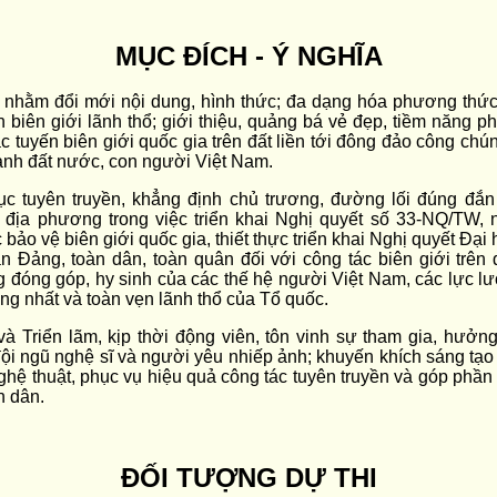
MỤC ĐÍCH - Ý NGHĨA
m nhằm đổi mới nội dung, hình thức; đa dạng hóa phương thức 
biên giới lãnh thổ; giới thiệu, quảng bá vẻ đẹp, tiềm năng phát
ác tuyến biên giới quốc gia trên đất liền tới đông đảo công chú
ảnh đất nước, con người Việt Nam.
tục tuyên truyền, khẳng định chủ trương, đường lối đúng đ
 địa phương trong việc triển khai Nghị quyết số 33-NQ/TW, 
 bảo vệ biên giới quốc gia, thiết thực triển khai Nghị quyết Đạ
 Đảng, toàn dân, toàn quân đối với công tác biên giới trên đ
 đóng góp, hy sinh của các thế hệ người Việt Nam, các lực l
ống nhất và toàn vẹn lãnh thổ của Tổ quốc.
và Triển lãm, kịp thời động viên, tôn vinh sự tham gia, hưởn
đội ngũ nghệ sĩ và người yêu nhiếp ảnh; khuyến khích sáng tạ
 nghệ thuật, phục vụ hiệu quả công tác tuyên truyền và góp phầ
n dân.
ĐỐI TƯỢNG DỰ THI